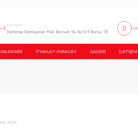
+90224 261 3333
info@isoteks.com
Konum
Demirtaş Dumlupınar Mah. Berivan Sk. No:5/3 Bursa, TR
ÜNLERIMIZ
İTHALAT-İHRACAT
GALERI
İLETIŞIM
ŞİTLERİ
İTHALAT SAHAMIZ
Resimler
İLETİŞİM BİL
MAŞLAR
SATIŞ SAHAMIZ
Videolar
KONUM & YO
İKLER
MÜŞTERİ Hİ
E-POSTA G
alık 2014