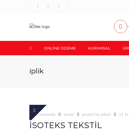
P.tesi-Cuma: 08:00-18:00
ONLINE ÖDEME
KURUMSAL
ÜR
HAKKIMIZDA
İPLİK ÇE
iplik
GRUP ŞİRKETLERİ
HAM KU
GİZLİLİK POLİTİKASI
ÖZEL İPL
0 comments
Genel
posted by
admin
11 Ar
İSOTEKS TEKSTİL