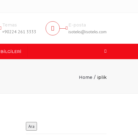
×
Temas
E-posta
+90224 261 3333
isoteks@isoteks.com
Search
 BILGILERI
GİLERİ
Home
iplik
L TARİFİ
ZMETLERİ
ÖNDER