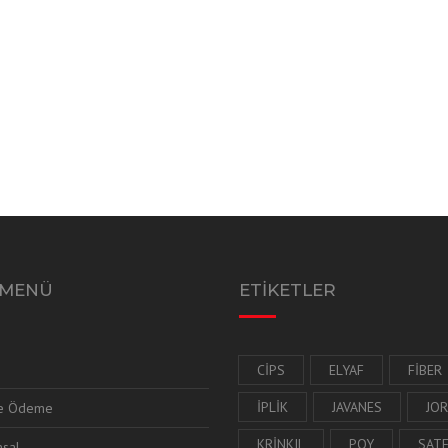
 MENÜ
ETİKETLER
CIPS
ELYAF
FIBER
IPLIK
JAVANES
JOR
ne Ödeme
KRINKIL
POY
SAT
sal